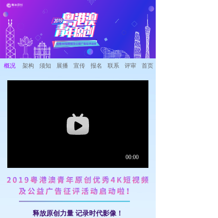
概况
架构
须知
展播
宣传
报名
联系
评审
首页
释放原创力量 记录时代影像！